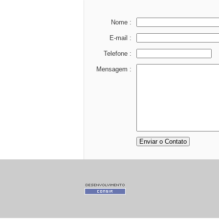
Nome :
E-mail :
Telefone :
Mensagem :