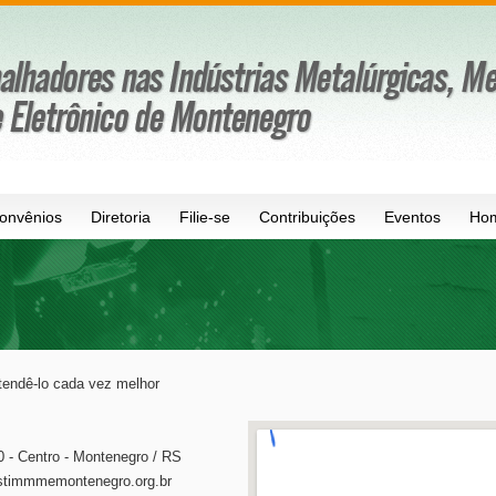
onvênios
Diretoria
Filie-se
Contribuições
Eventos
Hom
tendê-lo cada vez melhor
 - Centro - Montenegro / RS
stimmmemontenegro.org.br