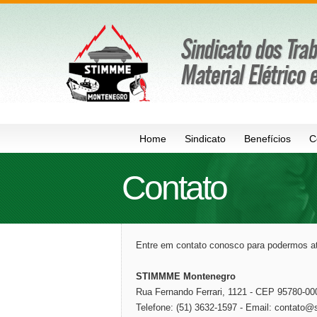
Home
Sindicato
Benefícios
C
Contato
Entre em contato conosco para podermos a
STIMMME Montenegro
Rua Fernando Ferrari, 1121 - CEP 95780-000
Telefone: (51) 3632-1597 - Email:
contato@